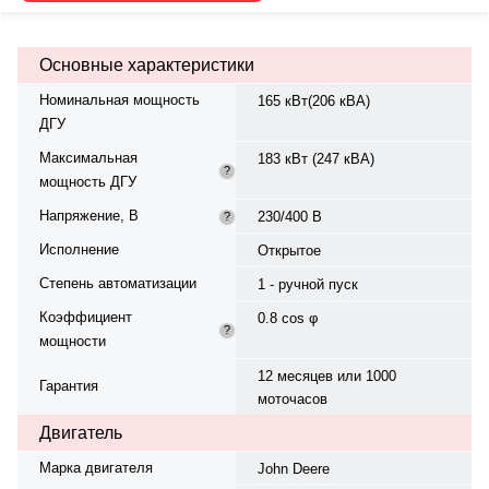
жидкостная. Частота вращения
— 1500 об/мин. Генератор
синхронный, трёхфазный, 230/400
Основные характеристики
В, 50 Гц. Производитель
генератора — Marelli Motori.
Номинальная мощность
165 кВт(206 кВА)
Топливо — дизель, объем бака —
ДГУ
360 л. Расход топлива при 75%
нагрузке — 30,1 л/ч. Время
Максимальная
183 кВт (247 кВА)
автономной работы при 75%
?
мощность ДГУ
мощности — 12 ч. Степень
сжатия — 4.65. Вес — 1880 кг,
Напряжение, В
230/400 В
?
габариты: 3010×1140×1840 мм.
Страна происхождения —
Исполнение
Открытое
Италия, гарантия — 12 месяцев
Степень автоматизации
или 1000 моточасов.
1 - ручной пуск
Коэффициент
0.8 cos φ
?
мощности
12 месяцев или 1000
Гарантия
моточасов
Двигатель
Марка двигателя
John Deere