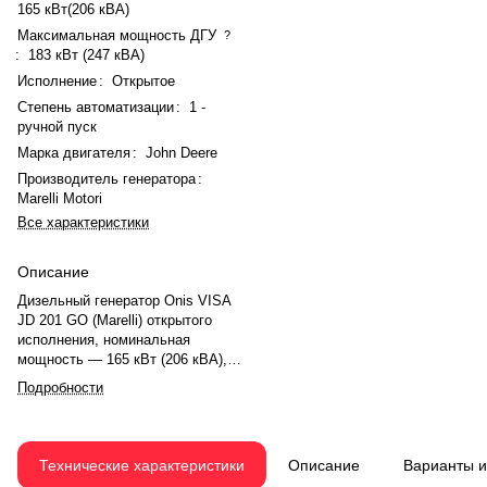
165 кВт(206 кВА)
Максимальная мощность ДГУ
?
:
183 кВт (247 кВА)
Исполнение
:
Открытое
Степень автоматизации
:
1 -
ручной пуск
Марка двигателя
:
John Deere
Производитель генератора
:
Marelli Motori
Все характеристики
Описание
Дизельный генератор Onis VISA
JD 201 GO (Marelli) открытого
исполнения, номинальная
мощность — 165 кВт (206 кВА),
максимальная — 183 кВт (247
Подробности
кВА). Двигатель John Deere
6068HFU74, рядный, 6-
цилиндровый, с турбонаддувом и
механическим регулятором
Технические характеристики
Описание
Варианты 
оборотов. Система охлаждения