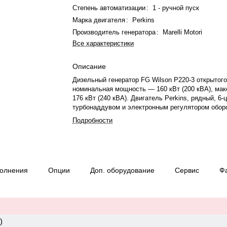
Степень автоматизации
:
1 - ручной пуск
Марка двигателя
:
Perkins
Производитель генератора
:
Marelli Motori
Все характеристики
Описание
Дизельный генератор FG Wilson P220-3 открытого
номинальная мощность — 160 кВт (200 кВА), ма
176 кВт (240 кВА). Двигатель Perkins, рядный, 6
турбонаддувом и электронным регулятором обор
охлаждения жидкостная. Частота вращения — 15
Подробности
Генератор синхронный, трёхфазный, 230/400 В, 50
Производитель генератора — Marelli Motori. Топ
объем бака — 394 л. Расход топлива при 75% на
л/ч. Время автономной работы при 75% мощности
Степень сжатия — 3.8. Вес — 1708 кг, габариты:
полнения
Опции
Доп. оборудование
Сервис
Ф
2510×1010×1640 мм. Страна происхождения —
Великобритания, гарантия — 12 месяцев или 100
)