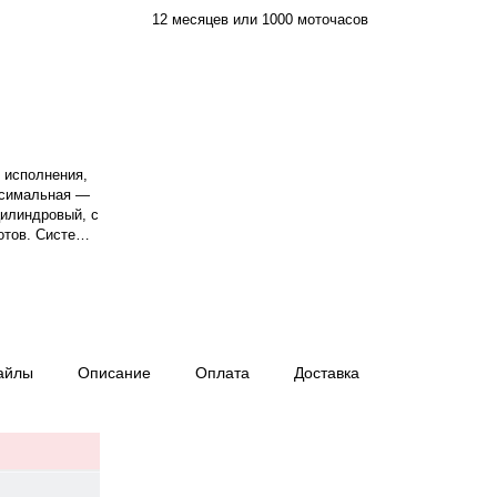
12 месяцев или 1000 моточасов
 исполнения,
ксимальная —
-цилиндровый, с
отов. Система
00 об/мин.
 Гц.
ливо — дизель,
грузке — 34,6
 — 11,4 ч.
айлы
Описание
Оплата
Доставка
0 моточасов.