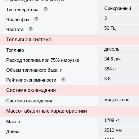
Синхронный
Тип генератора
?
3
Число фаз
?
50 Гц
Частота
?
Топливная система
дизель
Топливо
34.6 л/ч
Расход топлива при 75% нагрузке
394 л
Объем топливного бака, л
3.8
Рейтинг экономичности
?
Система охлаждения
жидкостная
Система охлаждения
Массо-габаритные характеристики
1708 кг
Масса
2510 мм
Длина