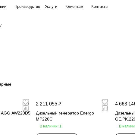
нии
Производство
Услуги
Клиентам
Контакты
ярные
2 211 055 ₽
4 663 14
р AGG AW220D5
Дизельный генератор Energo
Дизельный
MP220C
GE.PK.22
В наличии: 1
В наличи