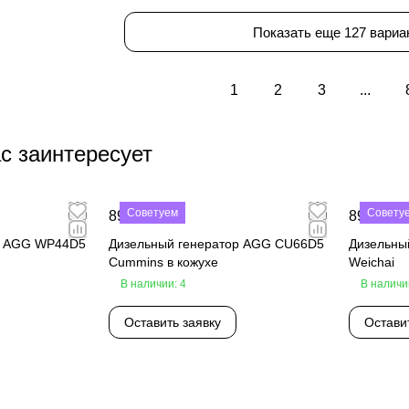
Показать еще 127 вариа
1
2
3
...
с заинтересует
Советуем
Совету
890 000 ₽
890 000 
р AGG WP44D5
Дизельный генератор AGG CU66D5
Дизельны
Cummins в кожухе
Weichai
В наличии: 4
В наличи
Оставить заявку
Остави