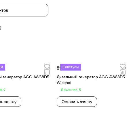
нтов
8
ем
Советуем
₽
890 000 ₽
й генератор AGG AW68D5
Дизельный генератор AGG AW88D5
Weichai
и: 6
В наличии: 6
ть заявку
Оставить заявку