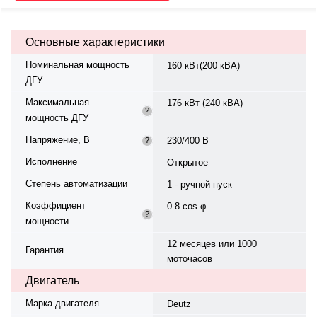
жидкостная. Частота вращения
— 1500 об/мин. Генератор
синхронный, трёхфазный, 230/400
Основные характеристики
В, 50 Гц. Производитель
генератора — Stamford. Топливо
Номинальная мощность
160 кВт(200 кВА)
— дизель, объем бака — 360 л.
ДГУ
Расход топлива при 75%
нагрузке — 37,7 л/ч. Время
Максимальная
176 кВт (240 кВА)
автономной работы при 75%
?
мощность ДГУ
мощности — 9,5 ч. Степень
сжатия — 3.4. Вес — 2100 кг,
Напряжение, В
230/400 В
?
габариты: 2980×1140×1770 мм.
Страна происхождения —
Исполнение
Открытое
Италия, гарантия — 12 месяцев
Степень автоматизации
или 1000 моточасов.
1 - ручной пуск
Коэффициент
0.8 cos φ
?
мощности
12 месяцев или 1000
Гарантия
моточасов
Двигатель
Марка двигателя
Deutz