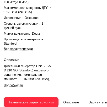
160 кВт(200 кВА)
Максимальная мощность ДГУ
?
:
176 кВт (240 кВА)
Исполнение
:
Открытое
Степень автоматизации
:
1 -
ручной пуск
Марка двигателя
:
Deutz
Производитель генератора
:
Stamford
Все характеристики
Описание
Дизельный генератор Onis VISA
D 210 GO (Stamford) открытого
исполнения, номинальная
мощность — 160 кВт (200 кВА),
максимальная — 176 кВт (240
Подробности
кВА). Двигатель Deutz BF6M
1013FCG3, рядный, 6-
цилиндровый, с турбонаддувом и
электронным регулятором
Технические характеристики
Описание
Варианты 
оборотов. Система охлаждения