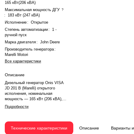
165 кВт(206 кВА)
Максимальная мощность ДГУ
?
:
183 кВт (247 кВА)
Исполнение
:
Открытое
Степень автоматизации
:
1 -
ручной пуск
Марка двигателя
:
John Deere
Производитель генератора
:
Marelli Motori
Все характеристики
Описание
Дизельный генератор Onis VISA
JD 201 B (Marelli) открытого
исполнения, номинальная
мощность — 165 кВт (206 кВА),
максимальная — 183 кВт (247
Подробности
кВА). Двигатель John Deere
6068HFU74, рядный, 6-
цилиндровый, с турбонаддувом и
механическим регулятором
Технические характеристики
Описание
Варианты 
оборотов. Система охлаждения