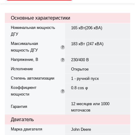
жидкостная. Частота вращения
— 1500 об/мин. Генератор
синхронный, трёхфазный, 230/400
Основные характеристики
В, 50 Гц. Производитель
генератора — Marelli Motori.
Номинальная мощность
165 кВт(206 кВА)
Топливо — дизель, объем бака —
ДГУ
520 л. Расход топлива при 75%
нагрузке — 30,1 л/ч. Время
Максимальная
183 кВт (247 кВА)
автономной работы при 75%
?
мощность ДГУ
мощности — 17,3 ч. Степень
сжатия — 4.65. Вес — 1910 кг,
Напряжение, В
230/400 В
?
габариты: 2600×1110×1963 мм.
Страна происхождения —
Исполнение
Открытое
Италия, гарантия — 12 месяцев
Степень автоматизации
или 1000 моточасов.
1 - ручной пуск
Коэффициент
0.8 cos φ
?
мощности
12 месяцев или 1000
Гарантия
моточасов
Двигатель
Марка двигателя
John Deere