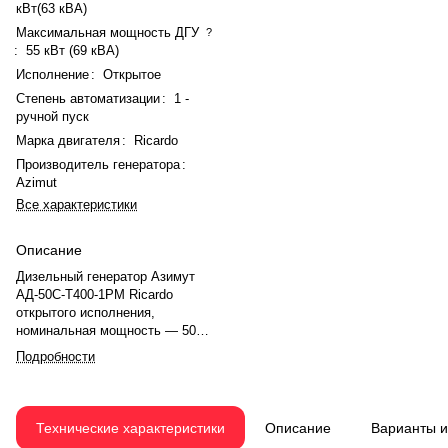
кВт(63 кВА)
Максимальная мощность ДГУ
?
:
55 кВт (69 кВА)
Исполнение
:
Открытое
Степень автоматизации
:
1 -
ручной пуск
Марка двигателя
:
Ricardo
Производитель генератора
:
Azimut
Все характеристики
Описание
Дизельный генератор Азимут
АД-50С-Т400-1РМ Ricardo
открытого исполнения,
номинальная мощность — 50
кВт(63 кВА), максимальная — 55
Подробности
кВт (69 кВА). Двигатель Ricardo
N4105ZLD, рядное, 4.0-
цилиндровый, с турбонаддувом,
электронный регулятором
Технические характеристики
Описание
Варианты 
оборотов. Номинальная