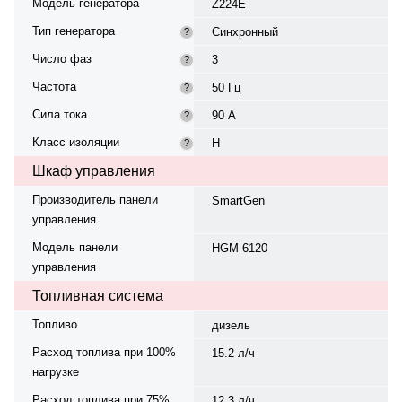
Модель генератора
Z224E
Тип генератора
Синхронный
?
Число фаз
3
?
Частота
50 Гц
?
Сила тока
90 А
?
Класс изоляции
H
?
Шкаф управления
Производитель панели
SmartGen
управления
Модель панели
HGM 6120
управления
Топливная система
Топливо
дизель
Расход топлива при 100%
15.2 л/ч
нагрузке
Расход топлива при 75%
12.3 л/ч