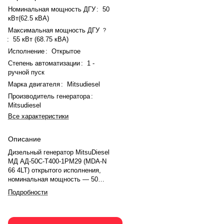
Номинальная мощность ДГУ
:
50
кВт(62.5 кВА)
Максимальная мощность ДГУ
?
:
55 кВт (68.75 кВА)
Исполнение
:
Открытое
Степень автоматизации
:
1 -
ручной пуск
Марка двигателя
:
Mitsudiesel
Производитель генератора
:
Mitsudiesel
Все характеристики
Описание
Дизельный генератор MitsuDiesel
МД АД-50С-Т400-1РМ29 (MDA-N
66 4LT) открытого исполнения,
номинальная мощность — 50
кВт(62.5 кВА), максимальная —
Подробности
55 кВт (68.75 кВА). Двигатель
Mitsudiesel MDA-N 66 4LT,
рядное, 4.0-цилиндровый, с