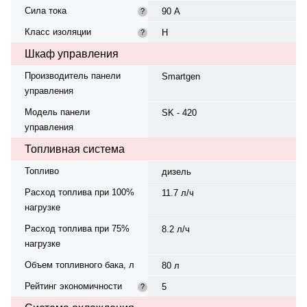
Сила тока
90 А
?
Класс изоляции
H
?
Шкаф управления
Производитель панели
Smartgen
управления
Модель панели
SK - 420
управления
Топливная система
Топливо
дизель
Расход топлива при 100%
11.7 л/ч
нагрузке
Расход топлива при 75%
8.2 л/ч
нагрузке
Объем топливного бака, л
80 л
Рейтинг экономичности
5
?