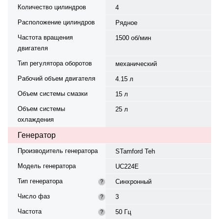
Количество цилиндров
4
Расположение цилиндров
Рядное
Частота вращения
1500 об/мин
двигателя
Тип регулятора оборотов
механический
Рабочий объем двигателя
4.15 л
Объем системы смазки
15 л
Объем системы
25 л
охлаждения
Генератор
Производитель генератора
STamford Teh
Модель генератора
UC224E
Тип генератора
Синхронный
?
Число фаз
3
?
Частота
50 Гц
?