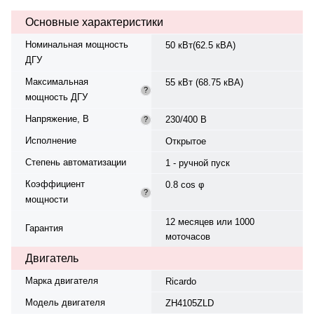
вращения — 1500 об/мин.
Основные характеристики
Генератор синхронный, 3-фазный,
230/400 В, 50 Гц, класс изоляции
Номинальная мощность
50 кВт(62.5 кВА)
H. Расход топлива: 11.7 л/ч при
ДГУ
100% нагрузке, 8.2 л/ч при 75%.
Оснащён датчиком уровня
Максимальная
55 кВт (68.75 кВА)
топлива. Панель управления —
?
мощность ДГУ
Smartgen SK - 420. Вес — 810 кг,
габариты: 1800×850×1213 мм.
Напряжение, В
230/400 В
?
Производство: Россия, гарантия
— 12 месяцев или 1000
Исполнение
Открытое
моточасов.
Степень автоматизации
1 - ручной пуск
Коэффициент
0.8 cos φ
?
мощности
12 месяцев или 1000
Гарантия
моточасов
Двигатель
Марка двигателя
Ricardo
Модель двигателя
ZH4105ZLD