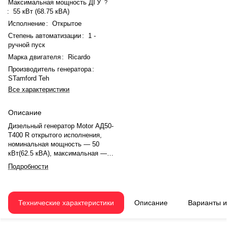
Максимальная мощность ДГУ
?
:
55 кВт (68.75 кВА)
Исполнение
:
Открытое
Степень автоматизации
:
1 -
ручной пуск
Марка двигателя
:
Ricardo
Производитель генератора
:
STamford Teh
Все характеристики
Описание
Дизельный генератор Motor АД50-
T400 R открытого исполнения,
номинальная мощность — 50
кВт(62.5 кВА), максимальная —
55 кВт (68.75 кВА). Двигатель
Подробности
Ricardo ZH4105ZLD, рядное, 4.0-
цилиндровый, с турбонаддувом,
механический регулятором
оборотов. Объём двигателя —
Технические характеристики
Описание
Варианты 
4.15 л. Система охлаждения —
жидкостная, объём — 25 л,
смазки — 15 л. Частота