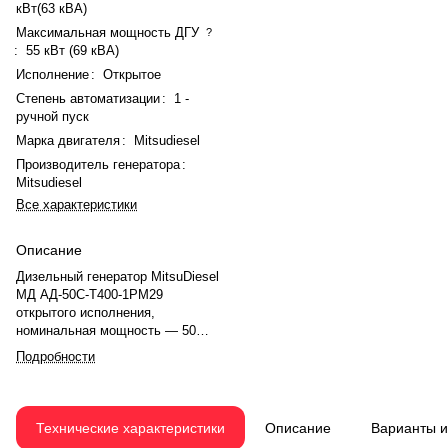
кВт(63 кВА)
Максимальная мощность ДГУ
?
:
55 кВт (69 кВА)
Исполнение
:
Открытое
Степень автоматизации
:
1 -
ручной пуск
Марка двигателя
:
Mitsudiesel
Производитель генератора
:
Mitsudiesel
Все характеристики
Описание
Дизельный генератор MitsuDiesel
МД АД-50С-Т400-1РМ29
открытого исполнения,
номинальная мощность — 50
кВт(63 кВА), максимальная — 55
Подробности
кВт (69 кВА). Двигатель
Mitsudiesel MDH 56 4LT (12 В),
рядное, 4.0-цилиндровый, с
турбонаддувом, механический
Технические характеристики
Описание
Варианты 
регулятором оборотов. Система