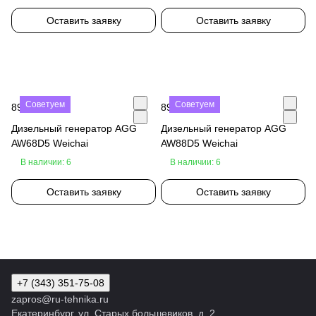
Оставить заявку
Оставить заявку
Советуем
Советуем
890 000 ₽
890 000 ₽
Дизельный генератор AGG
Дизельный генератор AGG
AW68D5 Weichai
AW88D5 Weichai
В наличии: 6
В наличии: 6
Оставить заявку
Оставить заявку
+7 (343) 351-75-08
zapros@ru-tehnika.ru
Екатеринбург, ул. Старых большевиков, д. 2