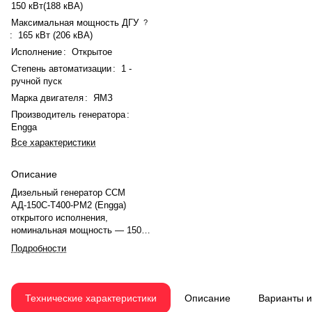
150 кВт(188 кВА)
Максимальная мощность ДГУ
?
:
165 кВт (206 кВА)
Исполнение
:
Открытое
Степень автоматизации
:
1 -
ручной пуск
Марка двигателя
:
ЯМЗ
Производитель генератора
:
Engga
Все характеристики
Описание
Дизельный генератор ССМ
АД-150С-Т400-РМ2 (Engga)
открытого исполнения,
номинальная мощность — 150
кВт (188 кВА), максимальная —
Подробности
165 кВт (206 кВА). Двигатель
ЯМЗ 238ДИ, V-образный, 8-
цилиндровый, с турбонаддувом и
электронным регулятором.
Технические характеристики
Описание
Варианты 
Рабочий объем — 14,86 л,