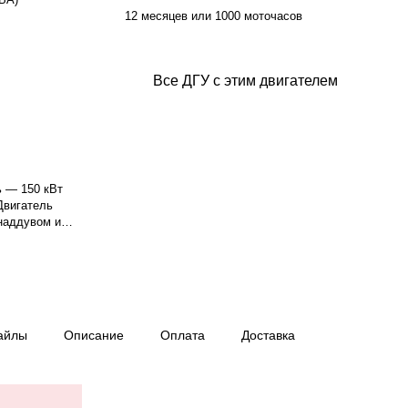
12 месяцев или 1000 моточасов
Все ДГУ с этим двигателем
ь — 150 кВт
 Двигатель
наддувом и
сть двигателя
охлаждения —
. Частота
B/4,
 изоляции H.
ри 75%
айлы
Описание
Оплата
Доставка
 8,6 ч.
од поршня —
Вес — 3195 кг,
сия, гарантия