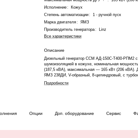
Исполнение
:
Кожух
Степень автоматизации
:
1 - ручной пуск
Марка двигателя
:
ЯМЗ
Производитель генератора
:
Linz
Все характеристики
Описание
Дизельный генератор ССМ АД-150С-Т400-РПМ2 с
шумоизоляцией в кожухе, номинальная мощност
(187,5 кВА), максимальная — 165 кВт (206 кВА).
ЯМЗ 238ДИ, V-образный, 8-цилиндровый, с турбо
механическим регулятором. Номинальная мощно
Подробности
— 213 кВт, рабочий объем — 14,86 л. Система 
жидкостная, объём — 36 л, объём смазки — 32 л
вращения — 1500 об/мин. Генератор Linz Pro 28S 
синхронный, трёхфазный, 230/400 В, 50 Гц, класс
Топливо — дизель, бак 300 л. Расход топлива п
полнения
Опции
Доп. оборудование
Сервис
Ф
нагрузке — 34,6 л/ч. Время автономной работы —
Степень сжатия — 15,2:1. Диаметр цилиндра х х
130х140 мм. Ресурс до капремонта — 10000 м/ч. 
габариты: 3100×1350×2220 мм. Производство: Рос
— 12 месяцев или 1000 моточасов.