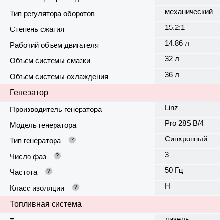
механический
Тип регулятора оборотов
15.2:1
Степень сжатия
14.86 л
Рабочий объем двигателя
32 л
Объем системы смазки
36 л
Объем системы охлаждения
Генератор
Linz
Производитель генератора
Pro 28S B/4
Модель генератора
Синхронный
Тип генератора
?
3
Число фаз
?
50 Гц
Частота
?
H
Класс изоляции
?
Топливная система
дизель