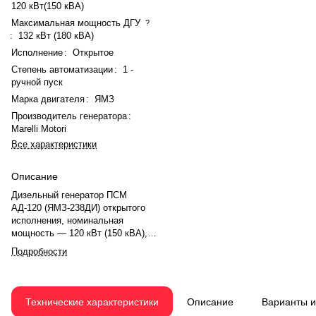
120 кВт(150 кВА)
Максимальная мощность ДГУ
?
:
132 кВт (180 кВА)
Исполнение
:
Открытое
Степень автоматизации
:
1 -
ручной пуск
Марка двигателя
:
ЯМЗ
Производитель генератора
:
Marelli Motori
Все характеристики
Описание
Дизельный генератор ПСМ
АД-120 (ЯМЗ-238ДИ) открытого
исполнения, номинальная
мощность — 120 кВт (150 кВА),
максимальная — 132 кВт (180
Подробности
кВА). Коэффициент мощности —
0,8. Напряжение — 230/400 В, ток
— 238 А. Двигатель ЯМЗ 238ДИ,
V-образный, 8-цилиндровый, с
Технические характеристики
Описание
Варианты 
турбонаддувом и механическим