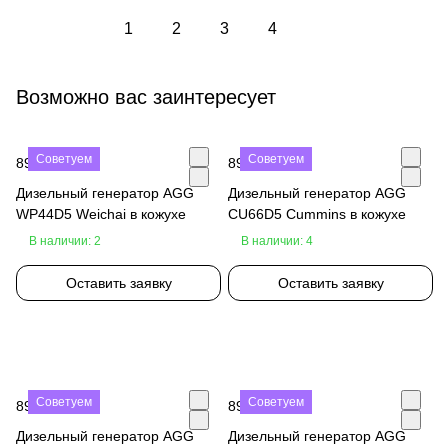
1
2
3
4
Возможно вас заинтересует
Советуем
Советуем
890 000 ₽
890 000 ₽
Дизельный генератор AGG
Дизельный генератор AGG
WP44D5 Weichai в кожухе
CU66D5 Cummins в кожухе
В наличии: 2
В наличии: 4
Оставить заявку
Оставить заявку
Советуем
Советуем
890 000 ₽
890 000 ₽
Дизельный генератор AGG
Дизельный генератор AGG