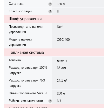
Сила тока
180 А
?
Класс изоляции
H
?
Шкаф управления
Производитель панели
Deif
управления
Модель панели
CGC-400
управления
Топливная система
Топливо
дизель
Расход топлива при 100%
33 л/ч
нагрузке
Расход топлива при 75%
24.1 л/ч
нагрузке
Объем топливного бака, л
200 л
Рейтинг экономичности
3.7
?