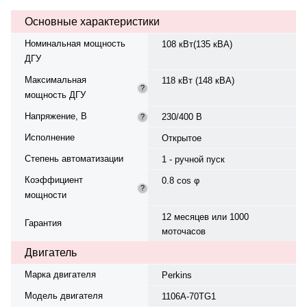
Частота вращения — 1500 об/
Основные характеристики
мин. Генератор синхронный,
трёхфазный, 230/400 В, 50 Гц.
Номинальная мощность
108 кВт(135 кВА)
Производитель генератора —
ДГУ
Stamford, модель UCI274E, класс
изоляции H. Расход топлива: 33
Максимальная
118 кВт (148 кВА)
л/ч при 100% нагрузке, 24,1 л/ч
?
мощность ДГУ
при 75%. Ёмкость топливного
бака — 200 л. Панель
Напряжение, В
230/400 В
?
управления — Deif CGC-400,
степень защиты IP23. Время
Исполнение
Открытое
автономной работы при 75%
Степень автоматизации
мощности — 8,3 ч. Стандартный
1 - ручной пуск
период замены моторного масла
Коэффициент
0.8 cos φ
— 6,1 ч. Вес — 1440 кг, габариты:
?
мощности
2360×1035×1935 мм.
Производство: Россия, гарантия
12 месяцев или 1000
— 12 месяцев или 1000
Гарантия
моточасов
моточасов.
Двигатель
Марка двигателя
Perkins
Модель двигателя
1106A-70TG1