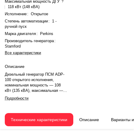
Максимальная мощность ДГУ
?
:
118 кВт (148 кВА)
Исполнение
:
Открытое
Степень автоматизации
:
1 -
ручной пуск
Марка двигателя
:
Perkins
Производитель генератора
:
Stamford
Все характеристики
Описание
Дизельный генератор ПСМ ADP-
100 открытого исполнения,
номинальная мощность — 108
кВт (135 кВА), максимальная —
118 кВт (148 кВА). Двигатель
Подробности
Perkins 1106A-70TG1, 6-
цилиндровый, рядный, с
турбонаддувом и электронным
регулятором оборотов. Объём
Технические характеристики
Описание
Варианты 
двигателя — 7,01 л. Система
охлаждения — жидкостная,
объём — 18 л, смазки — 18 л.