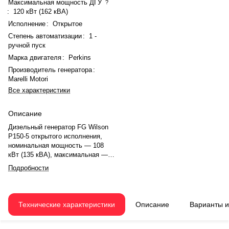
Максимальная мощность ДГУ
?
:
120 кВт (162 кВА)
Исполнение
:
Открытое
Степень автоматизации
:
1 -
ручной пуск
Марка двигателя
:
Perkins
Производитель генератора
:
Marelli Motori
Все характеристики
Описание
Дизельный генератор FG Wilson
P150-5 открытого исполнения,
номинальная мощность — 108
кВт (135 кВА), максимальная —
120 кВт (162 кВА). Двигатель
Подробности
Perkins, 6-цилиндровый, рядный,
с турбонаддувом и электронным
регулятором оборотов. Частота
вращения — 1500 об/мин.
Технические характеристики
Описание
Варианты 
Генератор синхронный,
трёхфазный, 230/400 В, 50 Гц.
Производитель генератора —