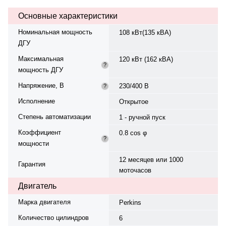
Marelli Motori. Расход топлива
Основные характеристики
при 100% нагрузке — 22,6 л/ч.
Топливный бак — 327 л. Время
Номинальная мощность
108 кВт(135 кВА)
автономной работы при 75%
ДГУ
мощности — 14,5 ч. Вес — 1407
кг, габариты: 2450×1010×1544 мм.
Максимальная
120 кВт (162 кВА)
Производство: Великобритания,
?
мощность ДГУ
гарантия — 12 месяцев или 1000
моточасов.
Напряжение, В
230/400 В
?
Исполнение
Открытое
Степень автоматизации
1 - ручной пуск
Коэффициент
0.8 cos φ
?
мощности
12 месяцев или 1000
Гарантия
моточасов
Двигатель
Марка двигателя
Perkins
Количество цилиндров
6