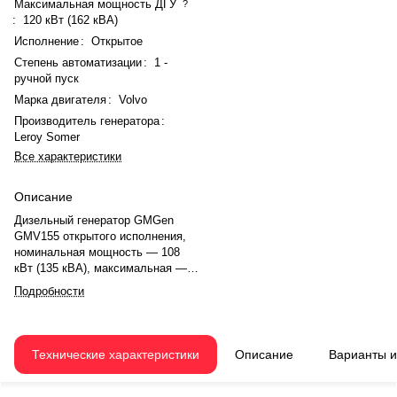
Максимальная мощность ДГУ
?
:
120 кВт (162 кВА)
Исполнение
:
Открытое
Степень автоматизации
:
1 -
ручной пуск
Марка двигателя
:
Volvo
Производитель генератора
:
Leroy Somer
Все характеристики
Описание
Дизельный генератор GMGen
GMV155 открытого исполнения,
номинальная мощность — 108
кВт (135 кВА), максимальная —
120 кВт (162 кВА). Двигатель
Подробности
Volvo TAD730GE, 6-цилиндровый,
рядный, с турбонаддувом и
электронным регулятором
оборотов. Частота вращения —
Технические характеристики
Описание
Варианты 
1500 об/мин. Генератор
синхронный, трёхфазный, 230/400
В, 50 Гц. Производитель