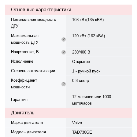
генератора — Leroy Somer.
Основные характеристики
Расход топлива при 100%
нагрузке — 20,6 л/ч. Топливный
Номинальная мощность
108 кВт(135 кВА)
бак — 300 л. Время автономной
ДГУ
работы при 75% мощности —
14,6 ч. Степень защиты IP21. Вес
Максимальная
120 кВт (162 кВА)
— 1370 кг, габариты:
?
мощность ДГУ
2400×870×1560 мм.
Производство: Италия, гарантия
Напряжение, В
230/400 В
?
— 12 месяцев или 1000
моточасов.
Исполнение
Открытое
Степень автоматизации
1 - ручной пуск
Коэффициент
0.8 cos φ
?
мощности
12 месяцев или 1000
Гарантия
моточасов
Двигатель
Марка двигателя
Volvo
Модель двигателя
TAD730GE