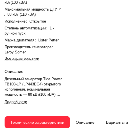
кВт(100 кВА)
Максимальная мощность ДГУ
?
:
88 кВт (110 кВА)
Исполнение
:
Открытое
Степень автоматизации
:
1 -
ручной пуск
Марка двигателя
:
Lister Petter
Производитель генератора
:
Leroy Somer
Все характеристики
Описание
Дизельный генератор Tide Power
FB100-LP (LP443EG4) открытого
исполнения, номинальная
мощность — 80 кВт(100 кВА),
максимальная — 88 кВт (110
Подробности
кВА). Двигатель Lister Petter
LP443EG4, рядное, 4.0-
цилиндровый, с турбонаддувом,
электронный регулятором
Технические характеристики
Описание
Варианты 
оборотов. Номинальная