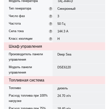
Модель генератора
TAL-A44-D
Тип генератора
Синхронный
?
Число фаз
3
?
Частота
50 Гц
?
Сила тока
144.3 А
?
Класс изоляции
H
?
Шкаф управления
Производитель панели
Deep Sea
управления
Модель панели
DSE6120
управления
Топливная система
Топливо
дизель
Расход топлива при 100%
24.70 л/ч
нагрузке
Расход топлива при 75%
18.40 л/ч