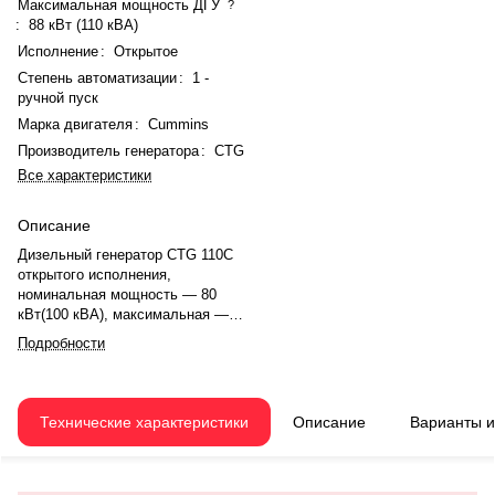
Максимальная мощность ДГУ
?
:
88 кВт (110 кВА)
Исполнение
:
Открытое
Степень автоматизации
:
1 -
ручной пуск
Марка двигателя
:
Cummins
Производитель генератора
:
CTG
Все характеристики
Описание
Дизельный генератор CTG 110C
открытого исполнения,
номинальная мощность — 80
кВт(100 кВА), максимальная —
88 кВт (110 кВА). Двигатель
Подробности
Cummins 4BT3.9-G13, рядное,
4.0-цилиндровый, с
турбонаддувом, электронный
регулятором оборотов. Объём
Технические характеристики
Описание
Варианты 
двигателя — 3.9 л. Система
охлаждения — жидкостная,
объём — 8.3 л, смазки — 10.9 л.
Частота вращения — 1500 об/