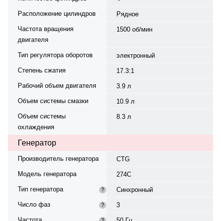
Расположение цилиндров
Рядное
Частота вращения
1500 об/мин
двигателя
Тип регулятора оборотов
электронный
Степень сжатия
17.3:1
Рабочий объем двигателя
3.9 л
Объем системы смазки
10.9 л
Объем системы
8.3 л
охлаждения
Генератор
Производитель генератора
CTG
Модель генератора
274С
Тип генератора
Синхронный
?
Число фаз
3
?
Частота
50 Гц
?