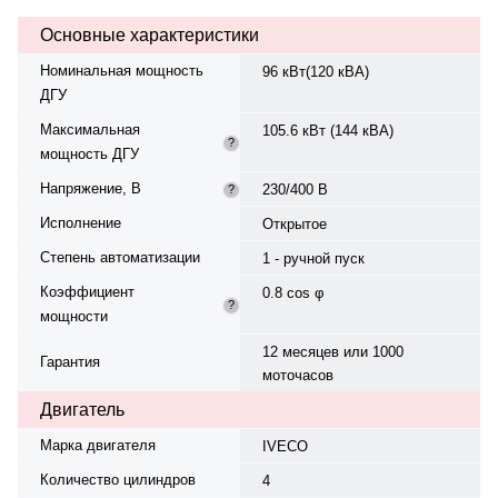
230/400 В, 50 Гц, . Расход
Основные характеристики
топлива: 20.4 л/ч при 75%..
Время автономной работы при
Номинальная мощность
96 кВт(120 кВА)
75% мощности — 8.8 ч. Вес —
ДГУ
1250 кг, габариты: —×—×— мм.
Производство: Италия, гарантия
Максимальная
105.6 кВт (144 кВА)
— 12 месяцев или 1000
?
мощность ДГУ
моточасов.
Напряжение, В
230/400 В
?
Исполнение
Открытое
Степень автоматизации
1 - ручной пуск
Коэффициент
0.8 cos φ
?
мощности
12 месяцев или 1000
Гарантия
моточасов
Двигатель
Марка двигателя
IVECO
Количество цилиндров
4