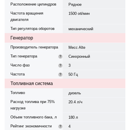
Расположение цилиндров
Рядное
Частота вращения
1500 об/мин
двигателя
Тип регулятора оборотов
механический
Генератор
Производитель генератора
Mecc Alte
Тип генератора
Синхронный
?
Число фаз
3
?
Частота
50 Гц
?
Топливная система
Топливо
дизель
Расход топлива при 75%
20.4 л/ч
нагрузке
Объем топливного бака, л
180 л
Рейтинг экономичности
4
?