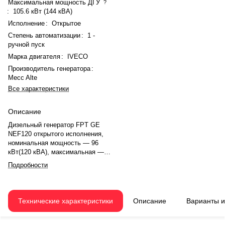
Максимальная мощность ДГУ
?
:
105.6 кВт (144 кВА)
Исполнение
:
Открытое
Степень автоматизации
:
1 -
ручной пуск
Марка двигателя
:
IVECO
Производитель генератора
:
Mecc Alte
Все характеристики
Описание
Дизельный генератор FPT GE
NEF120 открытого исполнения,
номинальная мощность — 96
кВт(120 кВА), максимальная —
105.6 кВт (144 кВА). Двигатель
Подробности
IVECO —, рядное, 4.0-
цилиндровый, с турбонаддувом,
механический регулятором
оборотов. Система охлаждения
Технические характеристики
Описание
Варианты 
— жидкостная. Частота
вращения — 1500 об/мин.
Генератор синхронный, 3-фазный,