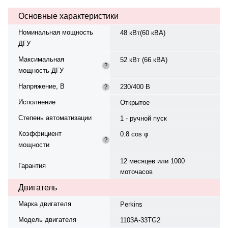
вращения — 1500 об/мин.
Основные характеристики
Генератор синхронный, 3-фазный,
230/400 В, 50 Гц, класс изоляции
Номинальная мощность
48 кВт(60 кВА)
H. Расход топлива: 13.9 л/ч при
ДГУ
100% нагрузке, 10.4 л/ч при 75%.
Панель управления — Deif CGC-
Максимальная
52 кВт (66 кВА)
400, степень защиты IP 23.
?
мощность ДГУ
Время автономной работы при
75% мощности — 14.4 ч. Вес —
Напряжение, В
230/400 В
?
950 кг, габариты: 1850×1265×1420
мм. Производство: Россия,
Исполнение
Открытое
гарантия — 12 месяцев или 1000
Степень автоматизации
моточасов.
1 - ручной пуск
Коэффициент
0.8 cos φ
?
мощности
12 месяцев или 1000
Гарантия
моточасов
Двигатель
Марка двигателя
Perkins
Модель двигателя
1103A-33TG2