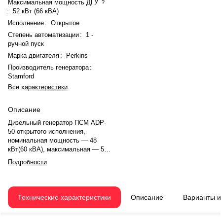
Максимальная мощность ДГУ
?
:
52 кВт (66 кВА)
Исполнение
:
Открытое
Степень автоматизации
:
1 -
ручной пуск
Марка двигателя
:
Perkins
Производитель генератора
:
Stamford
Все характеристики
Описание
Дизельный генератор ПСМ ADP-
50 открытого исполнения,
номинальная мощность — 48
кВт(60 кВА), максимальная — 52
кВт (66 кВА). Двигатель Perkins
Подробности
1103A-33TG2, рядное, 3.0-
цилиндровый, с турбонаддувом,
механический регулятором
оборотов. Объём двигателя —
Технические характеристики
Описание
Варианты 
3.3 л. Система охлаждения —
жидкостная, объём — 10.2 л,
смазки — 7.9 л. Частота