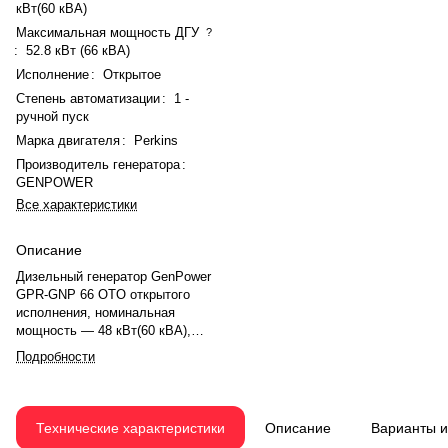
кВт(60 кВА)
Максимальная мощность ДГУ
?
:
52.8 кВт (66 кВА)
Исполнение
:
Открытое
Степень автоматизации
:
1 -
ручной пуск
Марка двигателя
:
Perkins
Производитель генератора
:
GENPOWER
Все характеристики
Описание
Дизельный генератор GenPower
GPR-GNP 66 OTO открытого
исполнения, номинальная
мощность — 48 кВт(60 кВА),
максимальная — 52.8 кВт (66
Подробности
кВА). Двигатель Perkins 1103A-
33TG2, рядное, 3.0-цилиндровый,
с турбонаддувом, электронный
регулятором оборотов. Объём
Технические характеристики
Описание
Варианты 
двигателя — 3.3 л. Система