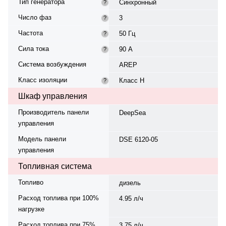
Тип генератора
Синхронный
?
Число фаз
3
?
Частота
50 Гц
?
Сила тока
90 А
?
Система возбуждения
AREP
Класс изоляции
Класс H
?
Шкаф управления
Производитель панели
DeepSea
управления
Модель панели
DSE 6120-05
управления
Топливная система
Топливо
дизель
Расход топлива при 100%
4.95 л/ч
нагрузке
Расход топлива при 75%
3.75 л/ч