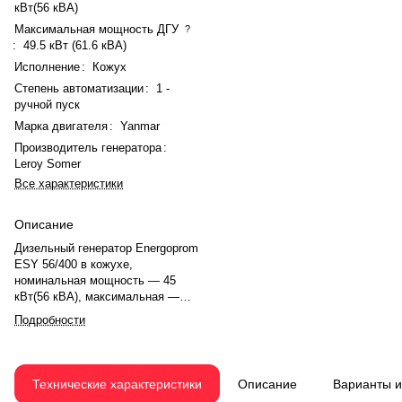
кВт(56 кВА)
Максимальная мощность ДГУ
?
:
49.5 кВт (61.6 кВА)
Исполнение
:
Кожух
Степень автоматизации
:
1 -
ручной пуск
Марка двигателя
:
Yanmar
Производитель генератора
:
Leroy Somer
Все характеристики
Описание
Дизельный генератор Energoprom
ESY 56/400 в кожухе,
номинальная мощность — 45
кВт(56 кВА), максимальная —
49.5 кВт (61.6 кВА). Двигатель
Подробности
Yanmar 4TNV106T-GGE, рядное,
4.0-цилиндровый, с
турбонаддувом, электронный
регулятором оборотов.
Технические характеристики
Описание
Варианты 
Номинальная мощность