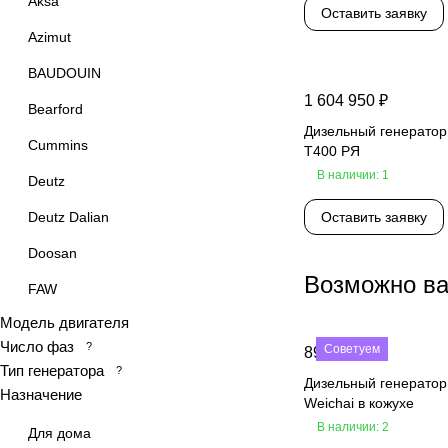
Aksa
Оставить заявку
Azimut
BAUDOUIN
1 604 950 ₽
Bearford
Дизельный генератор
Cummins
Т400 РЯ
В наличии: 1
Deutz
Deutz Dalian
Оставить заявку
Doosan
Возможно ва
FAW
Модель двигателя
FAWDE
Число фаз
?
Советуем
890 000 ₽
FPT
Тип генератора
?
Дизельный генерато
Назначение
Fubag
Weichai в кожухе
В наличии: 2
Greaves Power
Для дома