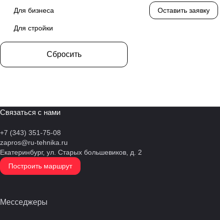
INTER
Для бизнеса
Оставить заявку
Isuzu
Для стройки
IVECO
Сбросить
John Deere
Kofo
Lister Petter
Связаться с нами
Mitsudiesel
+7 (343) 351-75-08
Perkins
zapros@ru-tehnika.ru
Powerlink
Екатеринбург, ул. Старых большевиков, д. 2
Построить маршрут
Ricardo
SDEC
Месседжеры
TSS