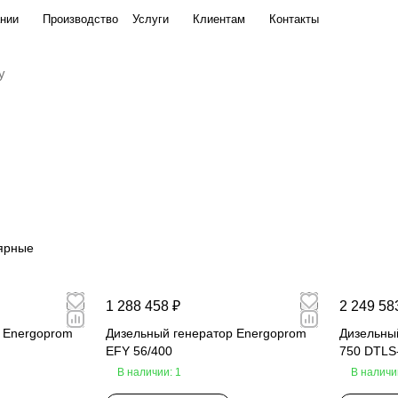
нии
Производство
Услуги
Клиентам
Контакты
ярные
1 288 458 ₽
2 249 58
 Energoprom
Дизельный генератор Energoprom
Дизельны
EFY 56/400
750 DTLS
В наличии: 1
В наличи