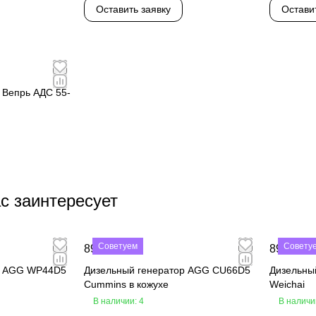
Оставить заявку
Остави
 Вепрь АДС 55-
с заинтересует
Советуем
Совету
890 000 ₽
890 000 
р AGG WP44D5
Дизельный генератор AGG CU66D5
Дизельны
Cummins в кожухе
Weichai
В наличии: 4
В наличи