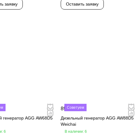
ть заявку
Оставить заявку
ем
Советуем
₽
890 000 ₽
й генератор AGG AW68D5
Дизельный генератор AGG AW88D5
Weichai
и: 6
В наличии: 6