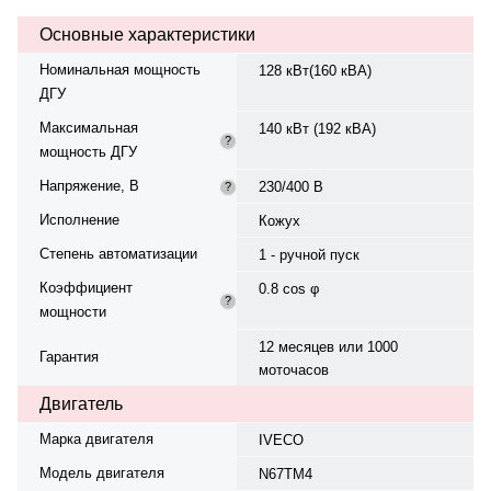
время автономной работы — 10.2
Основные характеристики
ч. Серия — Cricket, уровень шума
— 78 дБ. Рейтинг экономичности
Номинальная мощность
128 кВт(160 кВА)
— 4.0. Вес — 1830 кг, габариты:
ДГУ
2944×1150×1870 мм.
Производство: Италия, гарантия
Максимальная
140 кВт (192 кВА)
12 мес. или 1000 моточасов.
?
мощность ДГУ
Напряжение, В
230/400 В
?
Исполнение
Кожух
Степень автоматизации
1 - ручной пуск
Коэффициент
0.8 cos φ
?
мощности
12 месяцев или 1000
Гарантия
моточасов
Двигатель
Марка двигателя
IVECO
Модель двигателя
N67TM4