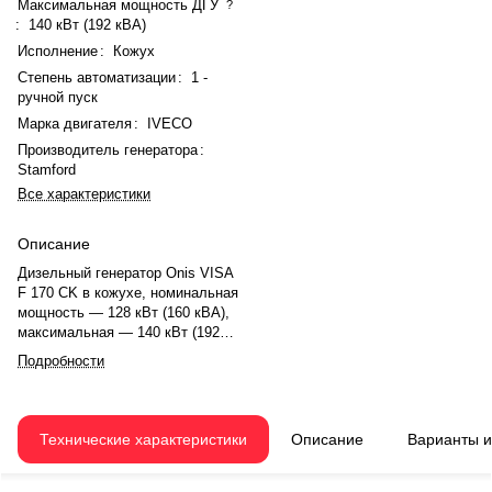
Максимальная мощность ДГУ
?
:
140 кВт (192 кВА)
Исполнение
:
Кожух
Степень автоматизации
:
1 -
ручной пуск
Марка двигателя
:
IVECO
Производитель генератора
:
Stamford
Все характеристики
Описание
Дизельный генератор Onis VISA
F 170 CK в кожухе, номинальная
мощность — 128 кВт (160 кВА),
максимальная — 140 кВт (192
кВА). Двигатель IVECO N67TM4,
Подробности
рядный, 6 цилиндров,
турбонаддув, электронный
регулятор. Частота вращения
1500 об/мин. Генератор Stamford,
Технические характеристики
Описание
Варианты 
синхронный, 50 Гц. Расход
топлива при 75% нагрузке — 27.5
л/ч. Топливный бак — 280 л,