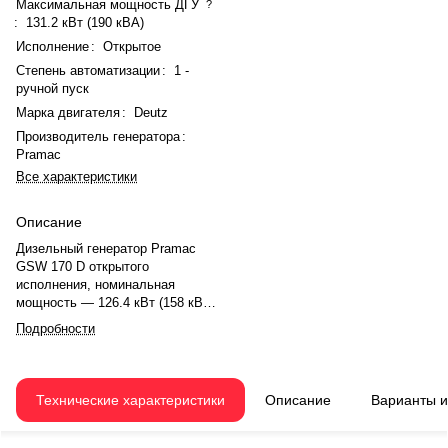
Максимальная мощность ДГУ
?
:
131.2 кВт (190 кВА)
Исполнение
:
Открытое
Степень автоматизации
:
1 -
ручной пуск
Марка двигателя
:
Deutz
Производитель генератора
:
Pramac
Все характеристики
Описание
Дизельный генератор Pramac
GSW 170 D открытого
исполнения, номинальная
мощность — 126.4 кВт (158 кВА),
максимальная — 131.2 кВт (190
Подробности
кВА). Двигатель Deutz
BF6M1013EC, рядный, 6
цилиндров, с турбонаддувом и
электронным регулятором.
Технические характеристики
Описание
Варианты 
Частота вращения 1500 об/мин.
Генератор Pramac ECP34-2L/4,
синхронный, 50 Гц. Расход