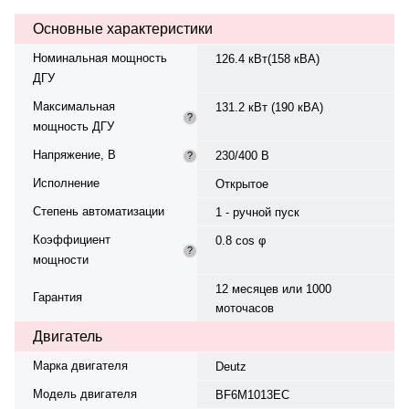
топлива при 75% нагрузке — 24.5
Основные характеристики
л/ч. Топливный бак — 250 л,
время автономной работы — 10.2
Номинальная мощность
126.4 кВт(158 кВА)
ч. Рейтинг экономичности — 4.55.
ДГУ
Вес — 1615 кг, габариты:
2600×1000×1620 мм.
Максимальная
131.2 кВт (190 кВА)
Производство: Италия, гарантия
?
мощность ДГУ
12 мес. или 1000 моточасов.
Напряжение, В
230/400 В
?
Исполнение
Открытое
Степень автоматизации
1 - ручной пуск
Коэффициент
0.8 cos φ
?
мощности
12 месяцев или 1000
Гарантия
моточасов
Двигатель
Марка двигателя
Deutz
Модель двигателя
BF6M1013EC