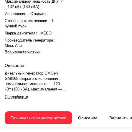
Максимальная мощность ДГУ
?
:
132 кВт (180 кВА)
Исполнение
:
Открытое
Степень автоматизации
:
1 -
ручной пуск
Марка двигателя
:
IVECO
Производитель генератора
:
Mecc Alte
Все характеристики
Описание
Дизельный генератор GMGen
GMI165 открытого исполнения,
номинальная мощность — 120
кВт (150 кВА), максимальная —
132 кВт (180 кВА). Коэффициент
Подробности
мощности — 0,8. Напряжение —
230/400 В. Двигатель IVECO
NEF67TM3A, рядный, 6-
цилиндровый, с турбонаддувом и
Технические характеристики
Описание
Варианты 
электронным регулятором
оборотов. Система охлаждения
жидкостная. Частота вращения