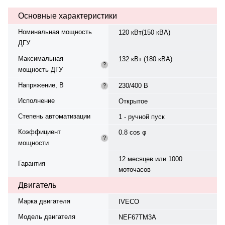
двигателя — 1500 об/мин,
Основные характеристики
трёхфазный. Генератор Mecc
Alte, синхронный, 50 Гц. Работает
Номинальная мощность
120 кВт(150 кВА)
на дизельном топливе, объём
ДГУ
бака — 100 л, расход при 75%
нагрузке — 25,3 л/ч. Степень
Максимальная
132 кВт (180 кВА)
защиты панели управления — IP
?
мощность ДГУ
21. Время автономной работы при
75% мощности — 4 ч. Уровень
Напряжение, В
230/400 В
?
шума — 4,1. Габариты:
2450×770×1560 мм, масса —
Исполнение
Открытое
1450 кг. Страна происхождения:
Степень автоматизации
Италия. Гарантия — 12 месяцев
1 - ручной пуск
или 1000 моточасов.
Коэффициент
0.8 cos φ
?
мощности
12 месяцев или 1000
Гарантия
моточасов
Двигатель
Марка двигателя
IVECO
Модель двигателя
NEF67TM3A