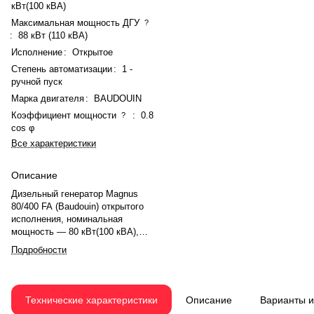
кВт(100 кВА)
Максимальная мощность ДГУ
?
:
88 кВт (110 кВА)
Исполнение
:
Открытое
Степень автоматизации
:
1 -
ручной пуск
Марка двигателя
:
BAUDOUIN
Коэффициент мощности
:
0.8
?
cos φ
Все характеристики
Описание
Дизельный генератор Magnus
80/400 FA (Baudouin) открытого
исполнения, номинальная
мощность — 80 кВт(100 кВА),
максимальная — 88 кВт (110
Подробности
кВА). Двигатель BAUDOUIN
4M10G110/5, рядное, 4.0-
цилиндровый, с турбонаддувом,
электронный регулятором
Технические характеристики
Описание
Варианты 
оборотов. Система охлаждения