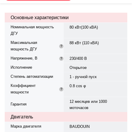
— жидкостная. Частота
вращения — 1500 об/мин.
Генератор синхронный, 3-фазный,
Основные характеристики
230/400 В, 50 Гц, класс изоляции
H.. Вес — 1180 кг, габариты:
Номинальная мощность
80 кВт(100 кВА)
2250×1000×1400 мм.
ДГУ
Производство: Россия, гарантия
— 12 месяцев или 1000
Максимальная
88 кВт (110 кВА)
моточасов.
?
мощность ДГУ
Напряжение, В
230/400 В
?
Исполнение
Открытое
Степень автоматизации
1 - ручной пуск
Коэффициент
0.8 cos φ
?
мощности
12 месяцев или 1000
Гарантия
моточасов
Двигатель
Марка двигателя
BAUDOUIN