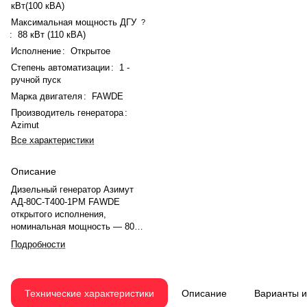
кВт(100 кВА)
Максимальная мощность ДГУ
?
:
88 кВт (110 кВА)
Исполнение
:
Открытое
Степень автоматизации
:
1 -
ручной пуск
Марка двигателя
:
FAWDE
Производитель генератора
:
Azimut
Все характеристики
Описание
Дизельный генератор Азимут
АД-80С-Т400-1РМ FAWDE
открытого исполнения,
номинальная мощность — 80
кВт(100 кВА), максимальная —
Подробности
88 кВт (110 кВА). Двигатель
FAWDE CA6DF2D-14D, рядное,
6.0-цилиндровый, с
турбонаддувом, электронный
Технические характеристики
Описание
Варианты 
регулятором оборотов. Объём