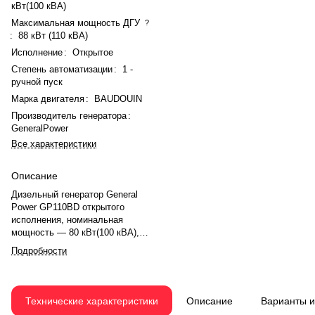
кВт(100 кВА)
Максимальная мощность ДГУ
?
:
88 кВт (110 кВА)
Исполнение
:
Открытое
Степень автоматизации
:
1 -
ручной пуск
Марка двигателя
:
BAUDOUIN
Производитель генератора
:
GeneralPower
Все характеристики
Описание
Дизельный генератор General
Power GP110BD открытого
исполнения, номинальная
мощность — 80 кВт(100 кВА),
максимальная — 88 кВт (110
Подробности
кВА). Двигатель BAUDOUIN
4M10G110/5, рядное, 4.0-
цилиндровый, с турбонаддувом,
электронный регулятором
Технические характеристики
Описание
Варианты 
оборотов. Объём двигателя —