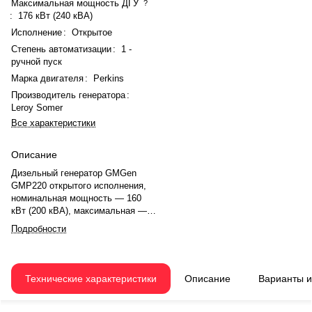
Максимальная мощность ДГУ
?
:
176 кВт (240 кВА)
Исполнение
:
Открытое
Степень автоматизации
:
1 -
ручной пуск
Марка двигателя
:
Perkins
Производитель генератора
:
Leroy Somer
Все характеристики
Описание
Дизельный генератор GMGen
GMP220 открытого исполнения,
номинальная мощность — 160
кВт (200 кВА), максимальная —
176 кВт (240 кВА). Двигатель
Подробности
Perkins 1106A-70TAG4, рядный, 6-
цилиндровый, с турбонаддувом и
электронным регулятором
оборотов. Система охлаждения
Технические характеристики
Описание
Варианты 
жидкостная. Частота вращения
— 1500 об/мин. Генератор
синхронный, трёхфазный, 230/400