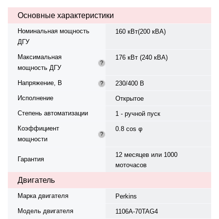
В, 50 Гц. Производитель
Основные характеристики
генератора — Leroy Somer,
степень защиты IP 21. Топливо —
Номинальная мощность
160 кВт(200 кВА)
дизель, объем бака — 220 л.
ДГУ
Расход топлива при 75%
нагрузке — 31,2 л/ч. Время
Максимальная
176 кВт (240 кВА)
автономной работы при 75%
?
мощность ДГУ
мощности — 7,1 ч. Степень
сжатия — 4.3. Вес — 2000 кг,
Напряжение, В
230/400 В
?
габариты: 2450×850×1620 мм.
Страна происхождения —
Исполнение
Открытое
Италия, гарантия — 12 месяцев
Степень автоматизации
или 1000 моточасов.
1 - ручной пуск
Коэффициент
0.8 cos φ
?
мощности
12 месяцев или 1000
Гарантия
моточасов
Двигатель
Марка двигателя
Perkins
Модель двигателя
1106A-70TAG4