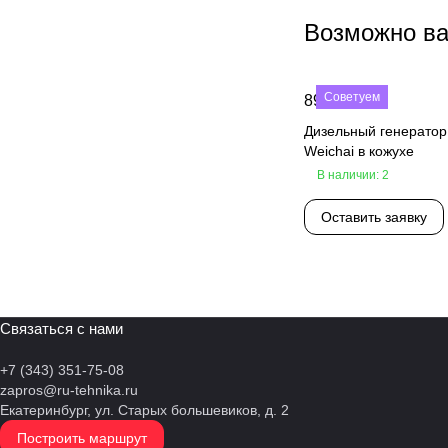
1104C-44TAG1
Возможно ва
1104C-44TAG2
1104C-44TAG3
Советуем
890 000 ₽
Дизельный генерато
1104C44TAG2
Weichai в кожухе
1104D-44TG3
В наличии: 2
1104D-E44TAG1
Оставить заявку
1104D-E44TAG2
1104А-44TG2
1104С-44TАG2
Связаться с нами
1106A 70TAG2
+7 (343) 351-75-08
1106A 70TG1
zapros@ru-tehnika.ru
Екатеринбург, ул. Старых большевиков, д. 2
1106A-70TAG1
Построить маршрут