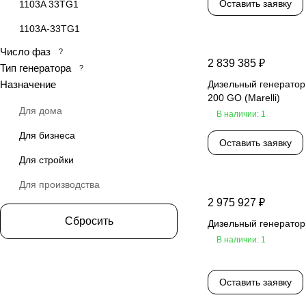
Оставить заявку
1103A 33TG1
1103A-33TG1
Число фаз
?
1103A-33TG2
2 839 385 ₽
Тип генератора
?
1103A33TG1
Назначение
Дизельный генератор
200 GO (Marelli)
1103A33TG2
Для дома
В наличии: 1
1103А-33TG1
Для бизнеса
Оставить заявку
1103А-33TG2
Для стройки
1104A-44TAG2
Для производства
1104A-44TG1
2 975 927 ₽
Сбросить
Дизельный генерато
1104A-44TG2
В наличии: 1
1104A44TG1
1104A44TG2
Оставить заявку
1104C-44TAG