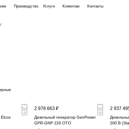
нии
Производство
Услуги
Клиентам
Контакты
ярные
2 978 663 ₽
2 937 49
 Elcos
Дизельный генератор GenPower
Дизельный
GPR-GNP 220 OTO
200 B (St