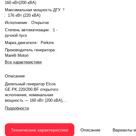
160 кВт(200 кВА)
Максимальная мощность ДГУ
?
:
176 кВт (220 кВА)
Исполнение
:
Открытое
Степень автоматизации
:
1 -
ручной пуск
Марка двигателя
:
Perkins
Производитель генератора
:
Marelli Motori
Все характеристики
Описание
Дизельный генератор Elcos
GE.PK.220/200.BF открытого
исполнения, номинальная
мощность — 160 кВт (200 кВА),
максимальная — 176 кВт (220
Подробности
кВА). Двигатель Perkins 1106A-
70TAG4, рядный, 6-цилиндровый,
с турбонаддувом и электронным
регулятором оборотов. Система
Технические характеристики
Описание
Варианты 
охлаждения жидкостная. Частота