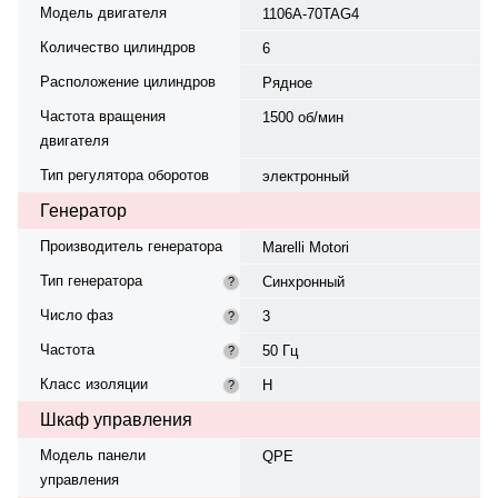
Модель двигателя
1106A-70TAG4
Количество цилиндров
6
Расположение цилиндров
Рядное
Частота вращения
1500 об/мин
двигателя
Тип регулятора оборотов
электронный
Генератор
Производитель генератора
Marelli Motori
Тип генератора
Синхронный
?
Число фаз
3
?
Частота
50 Гц
?
Класс изоляции
H
?
Шкаф управления
Модель панели
QPE
управления