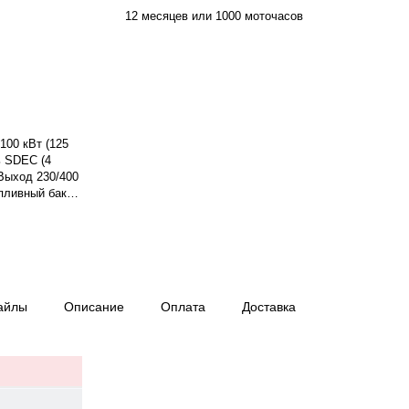
12 месяцев или 1000 моточасов
100 кВт (125
ь SDEC (4
 Выход 230/400
опливный бак
350x1100x1400
асов.
айлы
Описание
Оплата
Доставка