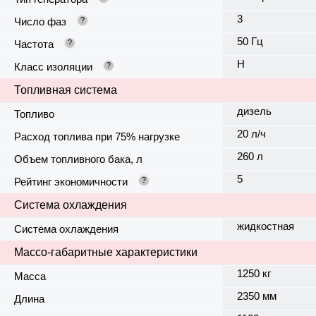
3
Число фаз
?
50 Гц
Частота
?
H
Класс изоляции
?
Топливная система
дизель
Топливо
20 л/ч
Расход топлива при 75% нагрузке
260 л
Объем топливного бака, л
5
Рейтинг экономичности
?
Система охлаждения
жидкостная
Система охлаждения
Массо-габаритные характеристики
1250 кг
Масса
2350 мм
Длина