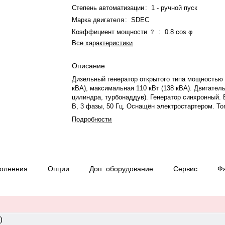
Степень автоматизации
:
1 - ручной пуск
Марка двигателя
:
SDEC
Коэффициент мощности
:
0.8 cos φ
?
Все характеристики
Описание
Дизельный генератор открытого типа мощностью 
кВА), максимальная 110 кВт (138 кВА). Двигател
цилиндра, турбонаддув). Генератор синхронный.
В, 3 фазы, 50 Гц. Оснащён электростартером. Т
260 л. Произведено в России-Китае. Габариты: 2
Подробности
мм, вес 1250 кг. Гарантия 12 месяцев/1000 моточ
полнения
Опции
Доп. оборудование
Сервис
Ф
)