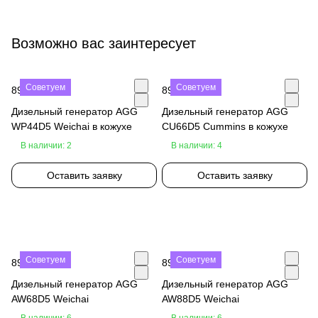
Возможно вас заинтересует
Советуем
Советуем
890 000 ₽
890 000 ₽
Дизельный генератор AGG
Дизельный генератор AGG
WP44D5 Weichai в кожухе
CU66D5 Cummins в кожухе
В наличии: 2
В наличии: 4
Оставить заявку
Оставить заявку
Советуем
Советуем
890 000 ₽
890 000 ₽
Дизельный генератор AGG
Дизельный генератор AGG
AW68D5 Weichai
AW88D5 Weichai
В наличии: 6
В наличии: 6