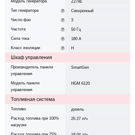
Модель генератора
Z274E
Тип генератора
Синхронный
?
Число фаз
3
?
Частота
50 Гц
?
Сила тока
180 А
?
Класс изоляции
H
?
Шкаф управления
Производитель панели
SmartGen
управления
Модель панели
HGM 6120
управления
Топливная система
Топливо
дизель
Расход топлива при 100%
25.27 л/ч
нагрузке
Расход топлива при 75%
19.04 л/ч