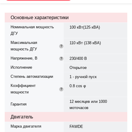
Панель управления SmartGen
HGM 6120. Топливный бак 300 л.
Произведено в России-Китае.
Основные характеристики
Габариты: 2490x750x1500 мм, вес
1340 кг. Гарантия 12 месяцев/1000
Номинальная мощность
100 кВт(125 кВА)
моточасов.
ДГУ
Максимальная
110 кВт (138 кВА)
?
мощность ДГУ
Напряжение, В
230/400 В
?
Исполнение
Открытое
Степень автоматизации
1 - ручной пуск
Коэффициент
0.8 cos φ
?
мощности
12 месяцев или 1000
Гарантия
моточасов
Двигатель
Марка двигателя
FAWDE