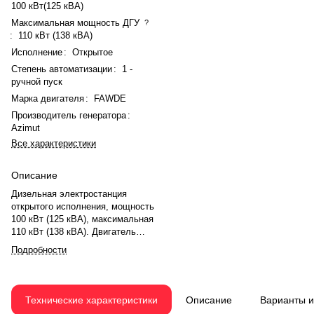
100 кВт(125 кВА)
Максимальная мощность ДГУ
?
:
110 кВт (138 кВА)
Исполнение
:
Открытое
Степень автоматизации
:
1 -
ручной пуск
Марка двигателя
:
FAWDE
Производитель генератора
:
Azimut
Все характеристики
Описание
Дизельная электростанция
открытого исполнения, мощность
100 кВт (125 кВА), максимальная
110 кВт (138 кВА). Двигатель
FAWDE CA6DF2-170 (6
Подробности
цилиндров, турбонаддув) с
электронным регулятором.
Генератор синхронный Azimut.
Выход 230/400 В, 3 фазы, 50 Гц.
Технические характеристики
Описание
Варианты 
Запуск электростартером.