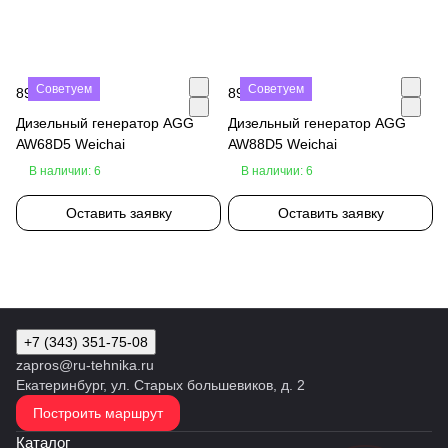
Советуем
Советуем
890 000 ₽
890 000 ₽
Дизельный генератор AGG
Дизельный генератор AGG
AW68D5 Weichai
AW88D5 Weichai
В наличии: 6
В наличии: 6
Оставить заявку
Оставить заявку
+7 (343) 351-75-08
zapros@ru-tehnika.ru
Екатеринбург, ул. Старых большевиков, д. 2
Построить маршрут
Каталог