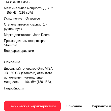
144 кВт(180 кВА)
Максимальная мощность ДГУ
?
:
155 кВт (216 кВА)
Исполнение
:
Открытое
Степень автоматизации
:
1 -
ручной пуск
Марка двигателя
:
John Deere
Производитель генератора
:
Stamford
Все характеристики
Описание
Дизельный генератор Onis VISA
JD 180 GO (Stamford) открытого
исполнения, номинальная
мощность — 144 кВт (180 кВА),
максимальная — 155 кВт (216
Подробности
кВА). Двигатель John Deere
6068HF258, рядный, 6-
цилиндровый, с турбонаддувом и
механическим регулятором.
Технические характеристики
Описание
Варианты 
Система охлаждения —