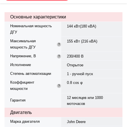
жидкостная. Частота вращения
— 1500 об/мин. Генератор
Stamford, синхронный,
Основные характеристики
трёхфазный, 230/400 В, 50 Гц.
Топливо — дизель, бак 360 л.
Номинальная мощность
144 кВт(180 кВА)
Расход топлива при 75%
ДГУ
нагрузке — 31,3 л/ч. Время
автономной работы — 11,5 ч. Вес
Максимальная
155 кВт (216 кВА)
— 1800 кг, габариты:
?
мощность ДГУ
3000×1140×1770 мм.
Производство: Италия, гарантия
Напряжение, В
230/400 В
?
— 12 месяцев или 1000
моточасов.
Исполнение
Открытое
Степень автоматизации
1 - ручной пуск
Коэффициент
0.8 cos φ
?
мощности
12 месяцев или 1000
Гарантия
моточасов
Двигатель
Марка двигателя
John Deere