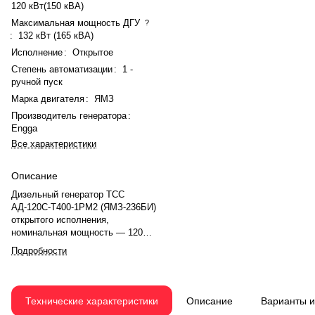
120 кВт(150 кВА)
Максимальная мощность ДГУ
?
:
132 кВт (165 кВА)
Исполнение
:
Открытое
Степень автоматизации
:
1 -
ручной пуск
Марка двигателя
:
ЯМЗ
Производитель генератора
:
Engga
Все характеристики
Описание
Дизельный генератор ТСС
АД-120С-Т400-1РМ2 (ЯМЗ-236БИ)
открытого исполнения,
номинальная мощность — 120
кВт (150 кВА), максимальная —
Подробности
132 кВт (165 кВА). Коэффициент
мощности — 0,8. Напряжение —
230/400 В, ток — 216 А.
Двигатель ЯМЗ 236БИ, V-
Технические характеристики
Описание
Варианты 
образный, 6-цилиндровый, с