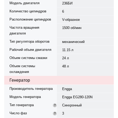
батарея 2*132/12 AH/V.
Модель двигателя
236БИ
Модификация — Славянка
Количество цилиндров
6
042080. Производительность
системы вентиляции — 25000 м/
Расположение цилиндров
V-образное
ч. Габариты: 2825×1300×1730 мм,
масса — 2050 кг. Страна
Частота вращения
1500 об/мин
происхождения: Россия - Китай.
двигателя
Гарантия — 12 месяцев или 1000
моточасов.
Тип регулятора оборотов
механический
Рабочий объем двигателя
11.15 л
Объем системы смазки
24 л
Объем системы
48 л
охлаждения
Генератор
Производитель генератора
Engga
Модель генератора
Engga EG280-120N
Тип генератора
Синхронный
?
Число фаз
3
?