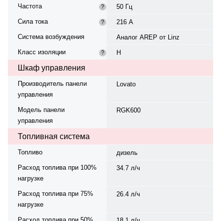
Частота
50 Гц
?
Сила тока
216 А
?
Система возбуждения
Аналог AREP от Linz
Класс изоляции
H
?
Шкаф управления
Производитель панели
Lovato
управления
Модель панели
RGK600
управления
Топливная система
Топливо
дизель
Расход топлива при 100%
34.7 л/ч
нагрузке
Расход топлива при 75%
26.4 л/ч
нагрузке
Расход топлива при 50%
18.1 л/ч