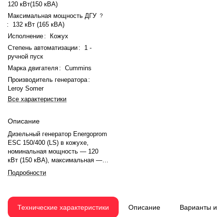
120 кВт(150 кВА)
Максимальная мощность ДГУ
?
:
132 кВт (165 кВА)
Исполнение
:
Кожух
Степень автоматизации
:
1 -
ручной пуск
Марка двигателя
:
Cummins
Производитель генератора
:
Leroy Somer
Все характеристики
Описание
Дизельный генератор Energoprom
ESC 150/400 (LS) в кожухе,
номинальная мощность — 120
кВт (150 кВА), максимальная —
132 кВт (165 кВА). Двигатель
Подробности
Cummins 6BTAA5.9-G12(E),
рядный, 6-цилиндровый, с
турбонаддувом и электронным
регулятором оборотов.
Технические характеристики
Описание
Варианты 
Номинальная мощность