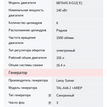
Модель двигателя
6BTAA5.9-G12( E)
Номинальная мощность
140 кВт
двигателя
Количество цилиндров
6
Расположение цилиндров
Рядное
Частота вращения
1500 об/мин
двигателя
Тип регулятора оборотов
электронный
Рабочий объем двигателя
155 л
Объем системы смазки
16.4 л
Генератор
Производитель генератора
Leroy Somer
Модель генератора
TAL-A44-J +AREP
Тип генератора
Синхронный
?
Число фаз
3
?