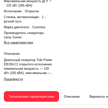
Максимальная мощность ДГУ
?
:
132 кВт (165 кВА)
Исполнение
:
Открытое
Степень автоматизации
:
1 -
ручной пуск
Марка двигателя
:
Cummins
Производитель генератора
:
Leroy Somer
Все характеристики
Описание
Дизельный генератор Tide Power
EB150-C2 открытого исполнения,
номинальная мощность — 120
кВт (150 кВА), максимальная —
132 кВт (165 кВА). Двигатель
Подробности
Cummins QSB6.7-G3, рядный, 6-
цилиндровый, с турбонаддувом и
электронным регулятором
оборотов. Номинальная
Технические характеристики
Описание
Варианты 
мощность двигателя — 151 кВт.
Объём двигателя — 6,7 л.
Система охлаждения —