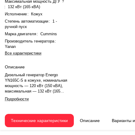
Максимальная мощность ДГУ
?
:
132 кВт (165 кВА)
Исполнение
:
Кожух
Степень автоматизации
:
1 -
ручной пуск
Марка двигателя
:
Cummins
Производитель генератора
:
Yanan
Все характеристики
Описание
Дизельный генератор Energo
YN165C-S в кожухе, номинальная
мощность — 120 кВт (150 кВА),
максимальная — 132 кВт (165
кВА). Двигатель Cummins
Подробности
6BTAA5.9-G12, рядный, 6-
цилиндровый, с турбонаддувом и
электронным регулятором
оборотов. Система охлаждения
Технические характеристики
Описание
Варианты 
— жидкостная. Частота
вращения — 1500 об/мин.
Генератор Yanan SLG274F,