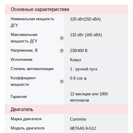
синхронный, трёхфазный, 230/400
Основные характеристики
В, 50 Гц, класс изоляции H.
Панель управления — Deepsea
Номинальная мощность
120 кВт(150 кВА)
DSE 4520. Степень защиты IP23.
ДГУ
Степень сжатия — 17,3:1.
Номинальный сварочный ток —
Максимальная
132 кВт (165 кВА)
216 А 1~. Производство: Китай,
?
мощность ДГУ
гарантия — 12 месяцев или 1000
моточасов.
Напряжение, В
230/400 В
?
Исполнение
Кожух
Степень автоматизации
1 - ручной пуск
Коэффициент
0.8 cos φ
?
мощности
12 месяцев или 1000
Гарантия
моточасов
Двигатель
Марка двигателя
Cummins
Модель двигателя
6BTAA5.9-G12