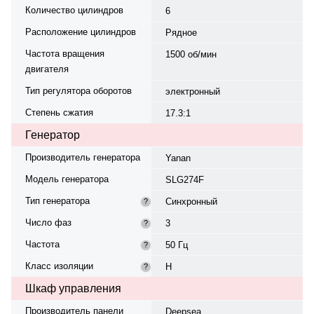
Количество цилиндров
6
Расположение цилиндров
Рядное
Частота вращения
1500 об/мин
двигателя
Тип регулятора оборотов
электронный
Степень сжатия
17.3:1
Генератор
Производитель генератора
Yanan
Модель генератора
SLG274F
Тип генератора
Синхронный
?
Число фаз
3
?
Частота
50 Гц
?
Класс изоляции
H
?
Шкаф управления
Производитель панели
Deepsea