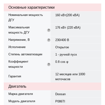
охлаждения жидкостная, объем
Основные характеристики
— 48,5 л. Частота вращения —
1500 об/мин. Генератор
Номинальная мощность
160 кВт(200 кВА)
синхронный, трёхфазный, 230/400
ДГУ
В, 50 Гц. Производитель
генератора — Crompton Greaves,
Максимальная
176 кВт (220 кВА)
модель G1R250LD, класс
?
мощность ДГУ
изоляции H. Топливо — дизель,
объем бака — 330 л. Расход
Напряжение, В
230/400 В
?
топлива: 43,1 л/ч при 100%
нагрузке, 31,7 л/ч при 75%.
Исполнение
Открытое
Время автономной работы при
Степень автоматизации
75% мощности — 10 ч. Артикул
1 - ручной пуск
— 0160-DN0301. Степень сжатия
Коэффициент
0.8 cos φ
— 4.2. Вес — 1833 кг, габариты:
?
мощности
2700×1200×1650 мм. Страна
происхождения — Турция,
12 месяцев или 1000
гарантия — 12 месяцев или 1000
Гарантия
моточасов
моточасов.
Двигатель
Марка двигателя
Doosan
Модель двигателя
P086TI