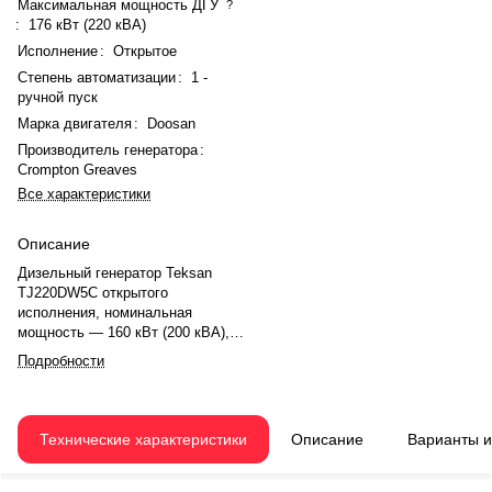
Максимальная мощность ДГУ
?
:
176 кВт (220 кВА)
Исполнение
:
Открытое
Степень автоматизации
:
1 -
ручной пуск
Марка двигателя
:
Doosan
Производитель генератора
:
Crompton Greaves
Все характеристики
Описание
Дизельный генератор Teksan
TJ220DW5C открытого
исполнения, номинальная
мощность — 160 кВт (200 кВА),
максимальная — 176 кВт (220
Подробности
кВА), ток — 288 А. Двигатель
Doosan P086TI, рядный, 6-
цилиндровый, с турбонаддувом и
электронным регулятором
Технические характеристики
Описание
Варианты 
оборотов. Номинальная
мощность двигателя — 177 кВт,
рабочий объем — 8,1 л. Система