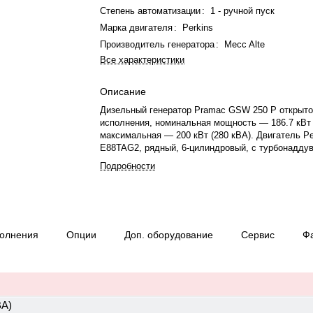
Степень автоматизации
:
1 - ручной пуск
Марка двигателя
:
Perkins
Производитель генератора
:
Mecc Alte
Все характеристики
Описание
Дизельный генератор Pramac GSW 250 P открыто
исполнения, номинальная мощность — 186.7 кВт 
максимальная — 200 кВт (280 кВА). Двигатель Pe
E88TAG2, рядный, 6-цилиндровый, с турбонадду
электронным регулятором оборотов. Система ох
Подробности
жидкостная. Частота вращения — 1500 об/мин. Г
синхронный, трёхфазный, 230/400 В, 50 Гц. Прои
генератора — Mecc Alte, модель ECO38-3S/4, ст
IP 21. Топливо — дизель, объем бака — 636 л. Р
при 75% нагрузке — 37.58 л/ч. Время автономной
полнения
Опции
Доп. оборудование
Сервис
Ф
75% мощности — 16.92 ч. Степень сжатия — 4.0
кг, габариты: 3300×1400×1840 мм. Страна проис
Италия, гарантия — 12 месяцев или 1000 моточа
ВА)