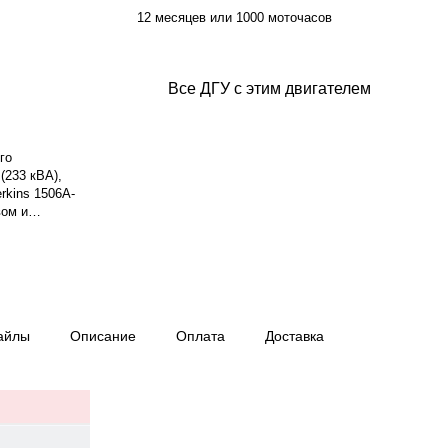
12 месяцев или 1000 моточасов
Все ДГУ с этим двигателем
го
(233 кВА),
rkins 1506A-
вом и
лаждения
енератор
зводитель
епень защиты
асход топлива
 работы при
айлы
Описание
Оплата
Доставка
5. Вес — 2130
хождения —
сов.