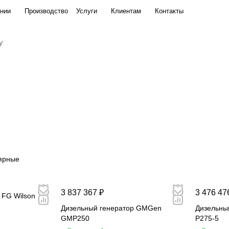
нии
Производство
Услуги
Клиентам
Контакты
ярные
3 837 367 ₽
3 476 47
 FG Wilson
Дизельный генератор GMGen
Дизельны
GMP250
P275-5