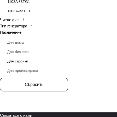
1103A 33TG1
1103A-33TG1
Число фаз
?
1103A-33TG2
Тип генератора
?
1103A33TG1
Назначение
1103A33TG2
Для дома
1103А-33TG1
Для бизнеса
1103А-33TG2
Для стройки
1104A-44TAG2
Для производства
1104A-44TG1
Сбросить
1104A-44TG2
1104A44TG1
1104A44TG2
1104C-44TAG
Связаться с нами