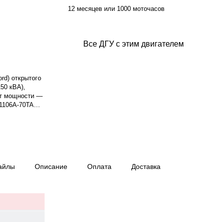
12 месяцев или 1000 моточасов
Все ДГУ с этим двигателем
rd) открытого
50 кВА),
нт мощности —
 1106A-70TAG2,
ктронным
костная.
ёхфазный.
т на дизельном
грузке — 24,7
 — 14,6 ч.
айлы
Описание
Оплата
Доставка
0 мм, масса —
я — 12 месяцев