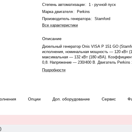
Степень автоматизации
:
1 - ручной пуск
Марка двигателя
:
Perkins
Производитель генератора
:
Stamford
Все характеристики
Описание
Дизельный генератор Onis VISA P 151 GO (Stamfo
исполнения, номинальная мощность — 120 кВт (1
максимальная — 132 кВт (180 кВА). Коэффицие
0,8. Напряжение — 230/400 В. Двигатель Perkins
рядный, 6-цилиндровый, с турбонаддувом и эле
Подробности
регулятором оборотов. Система охлаждения жид
Частота вращения двигателя — 1500 об/мин, тр
Генератор Stamford, синхронный, 50 Гц. Работае
топливе, объём бака — 360 л, расход при 75% на
л/ч. Время автономной работы при 75% мощности
полнения
Опции
Доп. оборудование
Сервис
Ф
Уровень шума — 4,25. Габариты: 3000×1140×178
1760 кг. Страна происхождения: Италия. Гаранти
или 1000 моточасов.
)