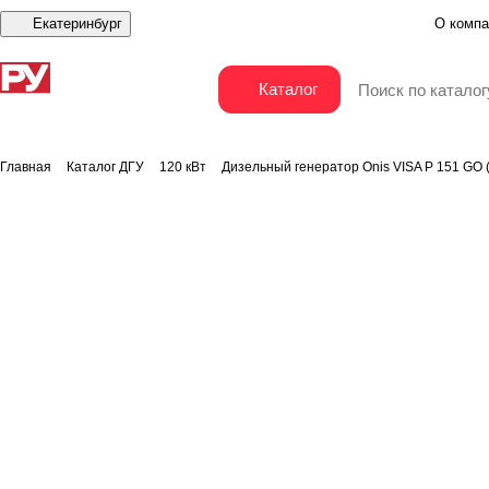
Екатеринбург
О компа
Дизельный генератор Onis VISA P 151 GO (Stamfo
Каталог
Главная
Каталог ДГУ
120 кВт
Дизельный генератор Onis VISA P 151 GO (