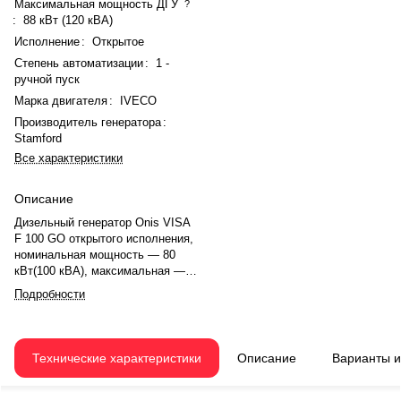
Максимальная мощность ДГУ
?
:
88 кВт (120 кВА)
Исполнение
:
Открытое
Степень автоматизации
:
1 -
ручной пуск
Марка двигателя
:
IVECO
Производитель генератора
:
Stamford
Все характеристики
Описание
Дизельный генератор Onis VISA
F 100 GO открытого исполнения,
номинальная мощность — 80
кВт(100 кВА), максимальная —
88 кВт (120 кВА). Двигатель
Подробности
IVECO N45 TM2A, рядное, 4.0-
цилиндровый, с турбонаддувом,
механический регулятором
оборотов. Система охлаждения
Технические характеристики
Описание
Варианты 
— жидкостная. Частота
вращения — 1500 об/мин.
Генератор синхронный, 3-фазный,