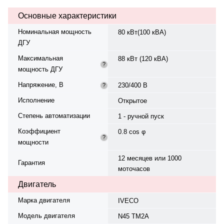
230/400 В, 50 Гц, . Расход
Основные характеристики
топлива: 15.3 л/ч при 75%..
Время автономной работы при
Номинальная мощность
80 кВт(100 кВА)
75% мощности — 10.5 ч. Вес —
ДГУ
1230 кг, габариты:
2500×1010×1500 мм.
Максимальная
88 кВт (120 кВА)
Производство: Италия, гарантия
?
мощность ДГУ
— 12 месяцев или 1000
моточасов.
Напряжение, В
230/400 В
?
Исполнение
Открытое
Степень автоматизации
1 - ручной пуск
Коэффициент
0.8 cos φ
?
мощности
12 месяцев или 1000
Гарантия
моточасов
Двигатель
Марка двигателя
IVECO
Модель двигателя
N45 TM2A