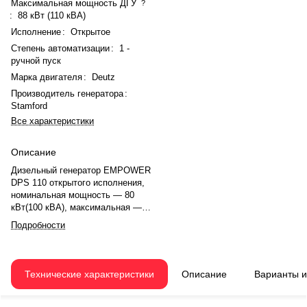
Максимальная мощность ДГУ
?
:
88 кВт (110 кВА)
Исполнение
:
Открытое
Степень автоматизации
:
1 -
ручной пуск
Марка двигателя
:
Deutz
Производитель генератора
:
Stamford
Все характеристики
Описание
Дизельный генератор EMPOWER
DPS 110 открытого исполнения,
номинальная мощность — 80
кВт(100 кВА), максимальная —
88 кВт (110 кВА). Двигатель
Подробности
Deutz BF4M1013EC G1, рядное,
4.0-цилиндровый, с
турбонаддувом, электронный
регулятором оборотов.
Технические характеристики
Описание
Варианты 
Номинальная мощность
двигателя — 97 кВт. Объём
двигателя — 4.75 л. Система