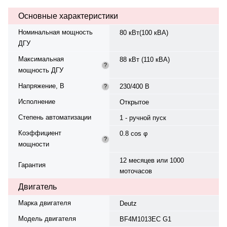
охлаждения — жидкостная,
Основные характеристики
объём — 20 л, смазки — 11 л.
Частота вращения — 1500 об/
Номинальная мощность
80 кВт(100 кВА)
мин. Генератор синхронный, 3-
ДГУ
фазный, 230/400 В, 50 Гц, класс
изоляции H. Расход топлива: 24.2
Максимальная
88 кВт (110 кВА)
л/ч при 100% нагрузке, 18 л/ч при
?
мощность ДГУ
75%. Оснащён датчиком уровня
топлива. Панель управления —
Напряжение, В
230/400 В
?
ComAp InteliLite 4 AMF 8, степень
защиты IP23. Степень сжатия —
Исполнение
Открытое
19:1. Вес — 1361 кг, габариты:
Степень автоматизации
2312×1120×1550 мм.
1 - ручной пуск
Производство: Китай, гарантия —
Коэффициент
0.8 cos φ
12 месяцев или 1000 моточасов.
?
мощности
12 месяцев или 1000
Гарантия
моточасов
Двигатель
Марка двигателя
Deutz
Модель двигателя
BF4M1013EC G1