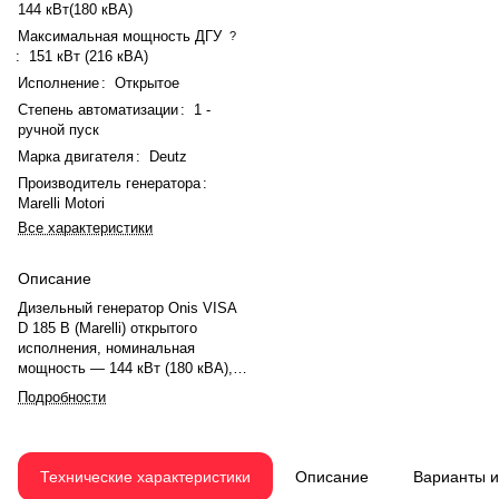
144 кВт(180 кВА)
Максимальная мощность ДГУ
?
:
151 кВт (216 кВА)
Исполнение
:
Открытое
Степень автоматизации
:
1 -
ручной пуск
Марка двигателя
:
Deutz
Производитель генератора
:
Marelli Motori
Все характеристики
Описание
Дизельный генератор Onis VISA
D 185 B (Marelli) открытого
исполнения, номинальная
мощность — 144 кВт (180 кВА),
максимальная — 151 кВт (216
Подробности
кВА). Двигатель Deutz BF6M
1013FCG2, рядный, 6-
цилиндровый, с турбонаддувом и
электронным регулятором.
Технические характеристики
Описание
Варианты 
Система охлаждения —