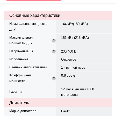
жидкостная. Частота вращения
— 1500 об/мин. Генератор Marelli
Motori, синхронный, трёхфазный,
Основные характеристики
230/400 В, 50 Гц. Топливо —
дизель, бак 520 л. Расход
Номинальная мощность
144 кВт(180 кВА)
топлива при 75% нагрузке — 34,2
ДГУ
л/ч. Время автономной работы —
15,2 ч. Вес — 1980 кг, габариты:
Максимальная
151 кВт (216 кВА)
2655×1100×1915 мм.
?
мощность ДГУ
Производство: Италия, гарантия
— 12 месяцев или 1000
Напряжение, В
230/400 В
?
моточасов.
Исполнение
Открытое
Степень автоматизации
1 - ручной пуск
Коэффициент
0.8 cos φ
?
мощности
12 месяцев или 1000
Гарантия
моточасов
Двигатель
Марка двигателя
Deutz