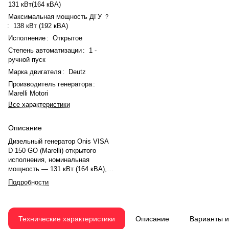
131 кВт(164 кВА)
Максимальная мощность ДГУ
?
:
138 кВт (192 кВА)
Исполнение
:
Открытое
Степень автоматизации
:
1 -
ручной пуск
Марка двигателя
:
Deutz
Производитель генератора
:
Marelli Motori
Все характеристики
Описание
Дизельный генератор Onis VISA
D 150 GO (Marelli) открытого
исполнения, номинальная
мощность — 131 кВт (164 кВА),
максимальная — 138 кВт (192
Подробности
кВА). Двигатель Deutz BF6M
1013EC, рядный, 6 цилиндров,
турбонаддув, электронный
регулятор. Частота вращения
Технические характеристики
Описание
Варианты 
1500 об/мин. Генератор Marelli