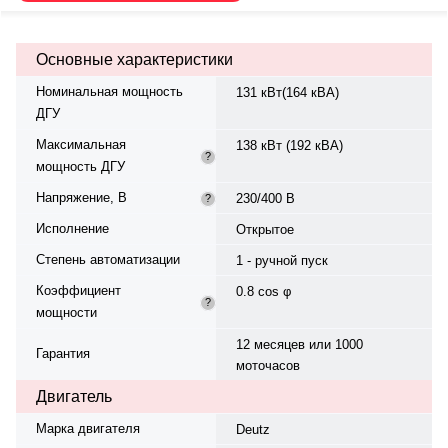
Motori, синхронный, 50 Гц.
Расход топлива при 75%
нагрузке — 28.9 л/ч. Топливный
Основные характеристики
бак — 360 л, время автономной
работы — 12.5 ч. Рейтинг
Номинальная мощность
131 кВт(164 кВА)
экономичности — 3.9. Вес —
ДГУ
1810 кг, габариты:
3000×1140×1770 мм.
Максимальная
138 кВт (192 кВА)
Производство: Италия, гарантия
?
мощность ДГУ
12 мес. или 1000 моточасов.
Напряжение, В
230/400 В
?
Исполнение
Открытое
Степень автоматизации
1 - ручной пуск
Коэффициент
0.8 cos φ
?
мощности
12 месяцев или 1000
Гарантия
моточасов
Двигатель
Марка двигателя
Deutz